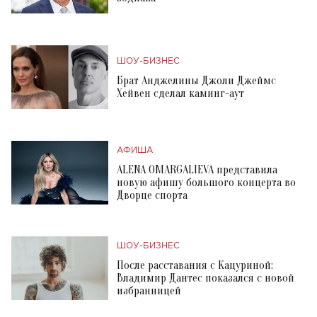
ШОУ-БИЗНЕС
Брат Анджелины Джоли Джеймс
Хейвен сделал каминг-аут
АФИША
ALENA OMARGALIEVA представила
новую афишу большого концерта во
Дворце спорта
ШОУ-БИЗНЕС
После расставания с Кацуриной:
Владимир Дантес показался с новой
избранницей