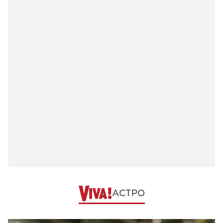
АСТРО