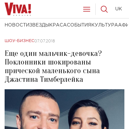
UK
НОВОСТИ
ЗВЕЗДЫ
КРАСА
СОБЫТИЯ
КУЛЬТУРА
АФ
07.07.2018
ШОУ-БИЗНЕС
Еще один мальчик-девочка?
Поклонники шокированы
прической маленького сына
Джастина Тимберлейка