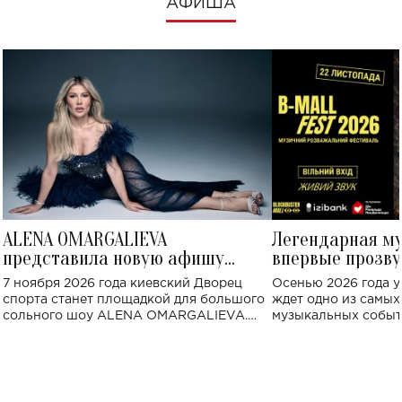
АФИША
ALENA OMARGALIEVA
Легендарная м
представила новую афишу
впервые прозву
большого концерта во Дворце
Украине: где со
7 ноября 2026 года киевский Дворец
Осенью 2026 года у
спорта
спорта станет площадкой для большого
ждет одно из самы
сольного шоу ALENA OMARGALIEVA.
музыкальных событ
Концерт получил символичное название
«Не пьяная — влюбленная».