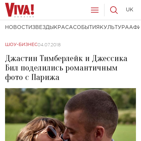
UK
НОВОСТИ
ЗВЕЗДЫ
КРАСА
СОБЫТИЯ
КУЛЬТУРА
АФ
04.07.2018
ШОУ-БИЗНЕС
Джастин Тимберлейк и Джессика
Бил поделились романтичным
фото с Парижа