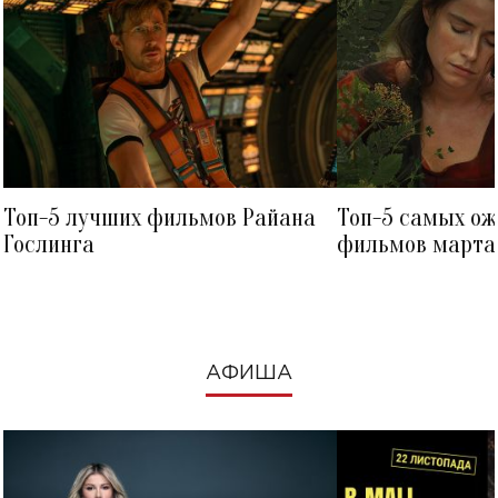
Топ-5 лучших фильмов Райана
Топ-5 самых о
Гослинга
фильмов марта 
посмотреть в к
АФИША