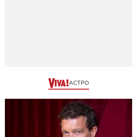
АСТРО