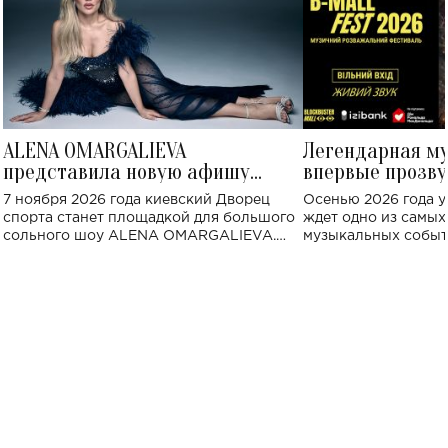
ALENA OMARGALIEVA
Легендарная м
представила новую афишу
впервые прозву
большого концерта во Дворце
Украине: где со
7 ноября 2026 года киевский Дворец
Осенью 2026 года у
спорта
спорта станет площадкой для большого
ждет одно из самы
сольного шоу ALENA OMARGALIEVA.
музыкальных событ
Концерт получил символичное название
«Не пьяная — влюбленная».