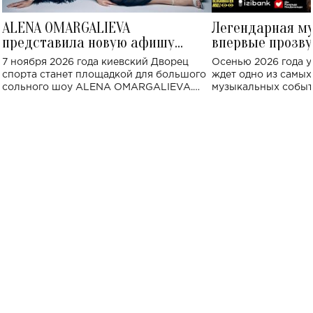
ALENA OMARGALIEVA
Легендарная м
представила новую афишу
впервые прозву
большого концерта во Дворце
Украине: где со
7 ноября 2026 года киевский Дворец
Осенью 2026 года у
спорта
спорта станет площадкой для большого
ждет одно из самы
сольного шоу ALENA OMARGALIEVA.
музыкальных событ
Концерт получил символичное название
«Не пьяная — влюбленная».