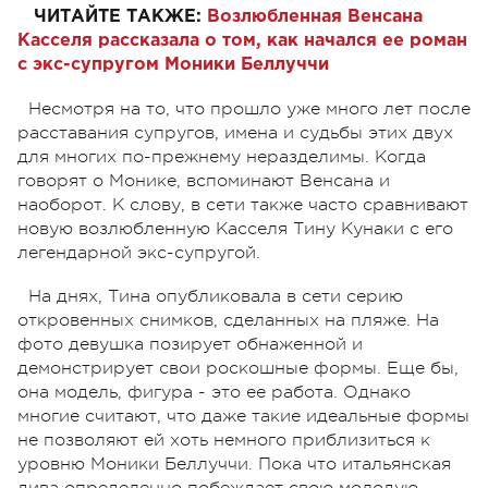
ЧИТАЙТЕ ТАКЖЕ:
Возлюбленная Венсана
Касселя рассказала о том, как начался ее роман
с экс-супругом Моники Беллуччи
Несмотря на то, что прошло уже много лет после
расставания супругов, имена и судьбы этих двух
для многих по-прежнему неразделимы. Когда
говорят о Монике, вспоминают Венсана и
наоборот. К слову, в сети также часто сравнивают
новую возлюбленную Касселя Тину Кунаки с его
легендарной экс-супругой.
На днях, Тина опубликовала в сети серию
откровенных снимков, сделанных на пляже. На
фото девушка позирует обнаженной и
демонстрирует свои роскошные формы. Еще бы,
она модель, фигура - это ее работа. Однако
многие считают, что даже такие идеальные формы
не позволяют ей хоть немного приблизиться к
уровню Моники Беллуччи. Пока что итальянская
дива определенно побеждает свою молодую