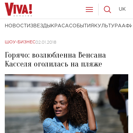
UK
НОВОСТИ
ЗВЕЗДЫ
КРАСА
СОБЫТИЯ
КУЛЬТУРА
АФ
02.01.2018
ШОУ-БИЗНЕС
Горячо: возлюбленна Венсана
Касселя оголилась на пляже