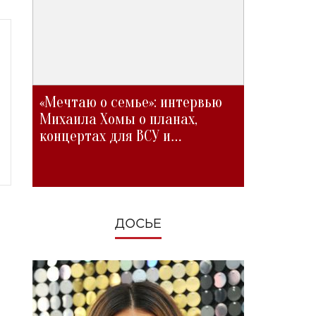
«Мечтаю о семье»: интервью
Михаила Хомы о планах,
концертах для ВСУ и
изменениях во время войны
ДОСЬЕ