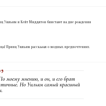
инц Уильям и Кейт Миддлтон блистают на дне рождения
ица! Принц Уильям рассказал о модных предпочтениях
По моему мнению, и он, и его брат
атичные. Но Уильям самый красивый
и.