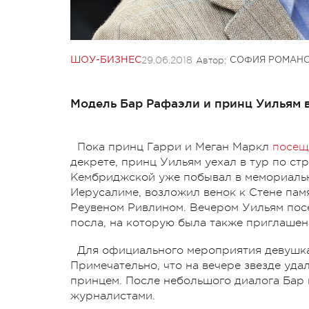
29.06.2018
Автор:
ШОУ-БИЗНЕС
СОФИЯ РОМАН
Модель Бар Рафаэли и принц Уильям в
Пока принц Гарри и Меган Маркл
посещ
декрете, принц Уильям уехал в тур по ст
Кембриджской уже побывал в мемориаль
Иерусалиме, возложил венок к Стене пам
Реувеном Ривлином. Вечером Уильям пос
посла, на которую была также приглашен
Для официального мероприятия девушка 
Примечательно, что на вечере звезде уда
принцем. После небольшого диалога Бар 
журналистами.