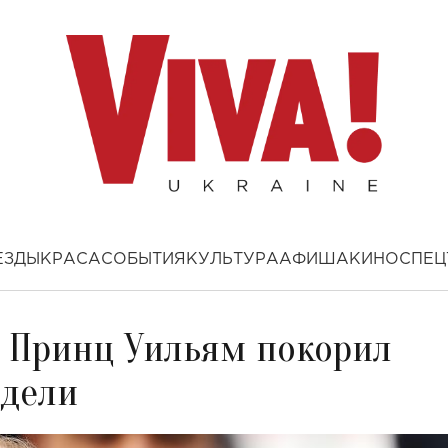
ЕЗДЫ
КРАСА
СОБЫТИЯ
КУЛЬТУРА
АФИША
КИНО
СПЕЦ
 Принц Уильям покорил
одели