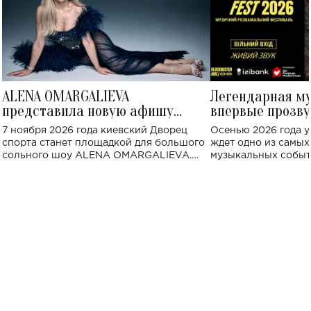
ALENA OMARGALIEVA
Легендарная м
представила новую афишу
впервые прозву
большого концерта во Дворце
Украине: где со
7 ноября 2026 года киевский Дворец
Осенью 2026 года у
спорта
спорта станет площадкой для большого
ждет одно из самы
сольного шоу ALENA OMARGALIEVA.
музыкальных событ
Концерт получил символичное название
«Не пьяная — влюбленная».