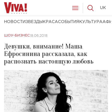
UK
НОВОСТИ
ЗВЕЗДЫ
КРАСА
СОБЫТИЯ
КУЛЬТУРА
АФ
18.06.2018
ШОУ-БИЗНЕС
Девушки, внимание! Маша
Ефросинина рассказала, как
распознать настоящую любовь