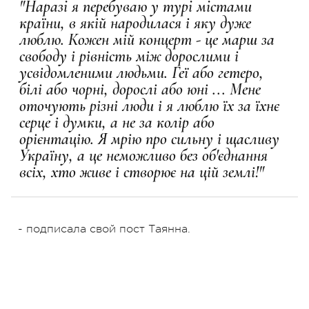
"Наразi я перебуваю у турi мiстами
краïни, в якій народилася і яку дуже
люблю. Кожен мій концерт - це марш за
свободу і рівність між дорослими і
усвідомленими людьми. Геї або гетеро,
білі або чорні, дорослі або юні ... Мене
оточують різні люди і я люблю їх за їхнє
серце і думки, а не за колір або
орієнтацію. Я мрію про сильну і щасливу
Україну, а це неможливо без об'єднання
всіх, хто живе і створює на цій землі!"
- подписала свой пост Таянна.