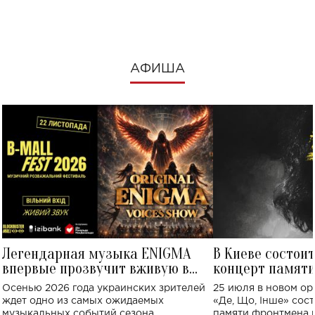
посмотреть в к
АФИША
Легендарная музыка ENIGMA
В Киеве состои
впервые прозвучит вживую в
концерт памят
Украине: где состоится концерт
Клименко: более
Осенью 2026 года украинских зрителей
25 июля в новом op
исполнят песн
ждет одно из самых ожидаемых
«Де, Що, Інше» сос
музыкальных событий сезона.
памяти фронтмена