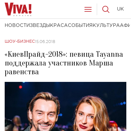
UK
НОВОСТИ
ЗВЕЗДЫ
КРАСА
СОБЫТИЯ
КУЛЬТУРА
АФ
15.06.2018
ШОУ-БИЗНЕС
«КиевПрайд-2018»: певица Tayanna
поддержала участников Марша
равенства