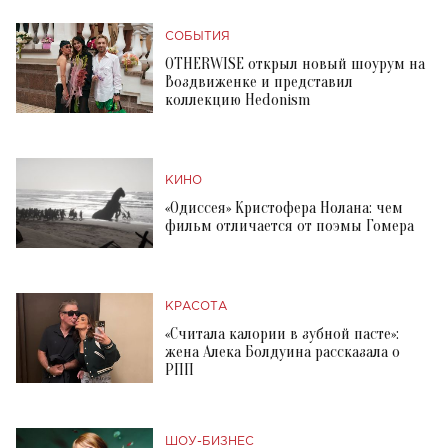
СОБЫТИЯ
OTHERWISE открыл новый шоурум на
Воздвиженке и представил
коллекцию Hedonism
КИНО
«Одиссея» Кристофера Нолана: чем
фильм отличается от поэмы Гомера
КРАСОТА
«Считала калории в зубной пасте»:
жена Алека Болдуина рассказала о
РПП
ШОУ-БИЗНЕС