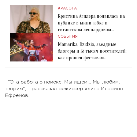
КРАСОТА
Кристина Агилера появилась на
публике в мини-юбке и
гигантском леопардовом
пиджаке
СОБЫТИЯ
Mamarika, Dzidzio, звездные
блогеры и 15 тысяч посетителей:
как прошел фестиваль
ВидеоЖара-2018
"Эта работа о поиске. Мы ищем... Мы любим,
творим", - рассказал режиссер клипа Иларион
Ефремов.