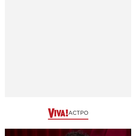
АСТРО