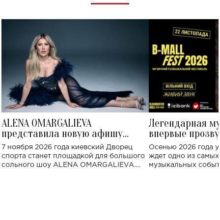
ALENA OMARGALIEVA
Легендарная м
представила новую афишу
впервые прозву
большого концерта во Дворце
Украине: где со
7 ноября 2026 года киевский Дворец
Осенью 2026 года у
спорта
спорта станет площадкой для большого
ждет одно из самы
сольного шоу ALENA OMARGALIEVA.
музыкальных событ
Концерт получил символичное название
«Не пьяная — влюбленная».