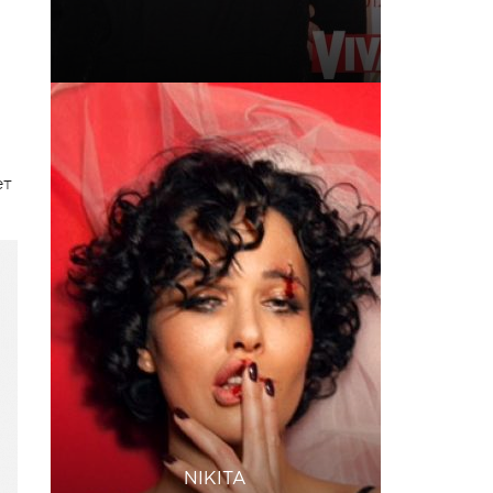
ет
NIKITA