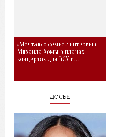
«Мечтаю о семье»: интервью
Михаила Хомы о планах,
концертах для ВСУ и
изменениях во время войны
ДОСЬЕ