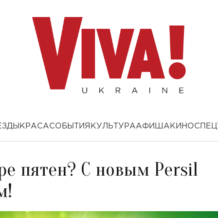
ЕЗДЫ
КРАСА
СОБЫТИЯ
КУЛЬТУРА
АФИША
КИНО
СПЕЦ
ре пятен? С новым Persil
м!