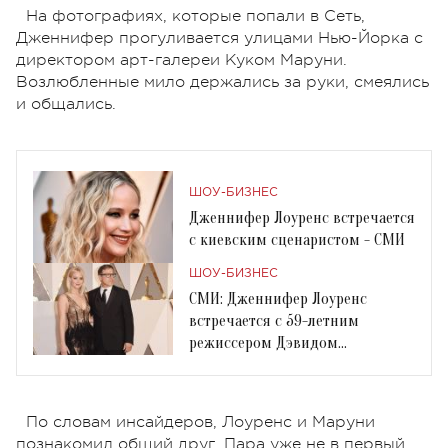
На фотографиях, которые попали в Сеть,
Дженнифер прогуливается улицами Нью-Йорка с
директором арт-галереи Куком Маруни.
Возлюбленные мило держались за руки, смеялись
и общались.
ШОУ-БИЗНЕС
Дженнифер Лоуренс встречается
с киевским сценаристом - СМИ
ШОУ-БИЗНЕС
СМИ: Дженнифер Лоуренс
встречается с 59-летним
режиссером Дэвидом
О'Расселлом
По словам инсайдеров, Лоуренс и Маруни
познакомил общий друг. Пара уже не в первый