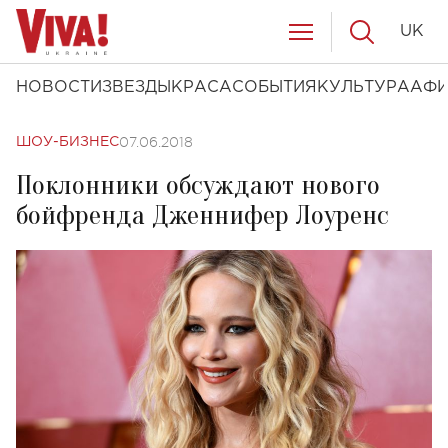
UK
НОВОСТИ
ЗВЕЗДЫ
КРАСА
СОБЫТИЯ
КУЛЬТУРА
АФ
07.06.2018
ШОУ-БИЗНЕС
Поклонники обсуждают нового
бойфренда Дженнифер Лоуренс