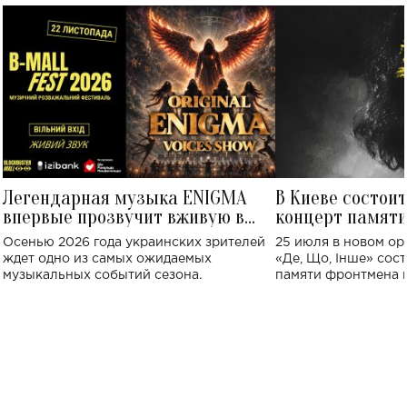
Легендарная музыка ENIGMA
В Киеве состои
впервые прозвучит вживую в
концерт памят
Украине: где состоится концерт
Клименко: более
Осенью 2026 года украинских зрителей
25 июля в новом op
исполнят песн
ждет одно из самых ожидаемых
«Де, Що, Інше» сос
музыкальных событий сезона.
памяти фронтмена
Михаила Клименко. 
особенный музыкал
посвященный артист
стало символом ис
настоящей любви.