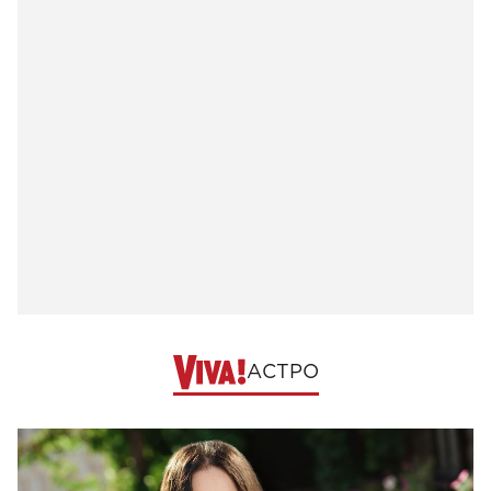
АСТРО