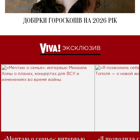
ДОБІРКИ ГОРОСКОПІВ НА 2026 РІК
ЭКСКЛЮЗИВ
«Мечтаю о семье»: интервью
«Я позволила 