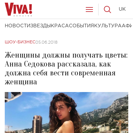
UK
НОВОСТИ
ЗВЕЗДЫ
КРАСА
СОБЫТИЯ
КУЛЬТУРА
АФ
05.06.2018
ШОУ-БИЗНЕС
Женщины должны получать цветы:
Анна Седокова рассказала, как
должна себя вести современная
женщина