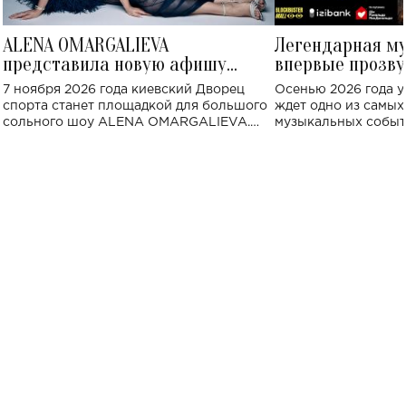
ALENA OMARGALIEVA
Легендарная м
представила новую афишу
впервые прозву
большого концерта во Дворце
Украине: где со
7 ноября 2026 года киевский Дворец
Осенью 2026 года у
спорта
спорта станет площадкой для большого
ждет одно из самы
сольного шоу ALENA OMARGALIEVA.
музыкальных событ
Концерт получил символичное название
«Не пьяная — влюбленная».