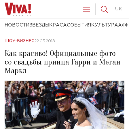
UK
НОВОСТИ
ЗВЕЗДЫ
КРАСА
СОБЫТИЯ
КУЛЬТУРА
АФ
22.05.2018
ШОУ-БИЗНЕС
Как красиво! Официальные фото
со свадьбы принца Гарри и Меган
Маркл