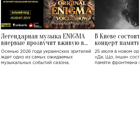
Легендарная музыка ENIGMA
В Киеве состои
впервые прозвучит вживую в
концерт памят
Украине: где состоится концерт
Клименко: более
Осенью 2026 года украинских зрителей
25 июля в новом op
исполнят песн
ждет одно из самых ожидаемых
«Де, Що, Інше» сос
музыкальных событий сезона.
памяти фронтмена
Михаила Клименко. 
особенный музыкал
посвященный артист
стало символом ис
настоящей любви.