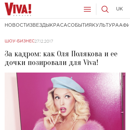
UK
НОВОСТИ
ЗВЕЗДЫ
КРАСА
СОБЫТИЯ
КУЛЬТУРА
АФ
27.12.2017
ШОУ-БИЗНЕС
За кадром: как Оля Полякова и ее
дочки позировали для Viva!