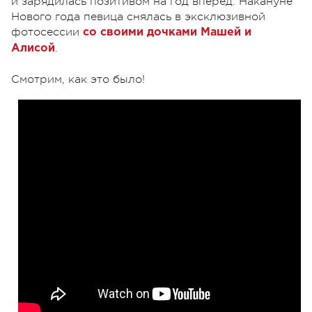
и зарядилась позитивом на год вперед. Накануне
Нового года певица снялась в эксклюзивной
фотосессии
со своими дочками Машей и
.
Алисой
Смотрим, как это было!