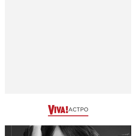
АСТРО