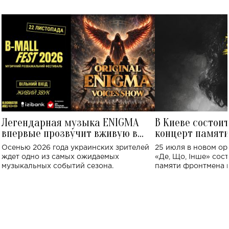
Легендарная музыка ENIGMA
В Киеве состои
впервые прозвучит вживую в
концерт памят
Украине: где состоится концерт
Клименко: более
Осенью 2026 года украинских зрителей
25 июля в новом op
исполнят песн
ждет одно из самых ожидаемых
«Де, Що, Інше» сос
музыкальных событий сезона.
памяти фронтмена
Михаила Клименко. 
особенный музыкал
посвященный артист
стало символом ис
настоящей любви.