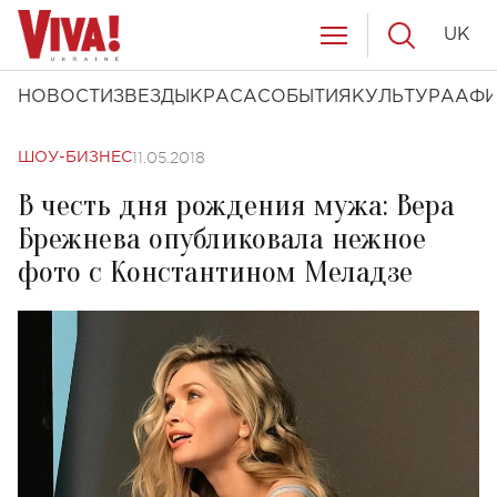
UK
НОВОСТИ
ЗВЕЗДЫ
КРАСА
СОБЫТИЯ
КУЛЬТУРА
АФ
11.05.2018
ШОУ-БИЗНЕС
В честь дня рождения мужа: Вера
Брежнева опубликовала нежное
фото с Константином Меладзе