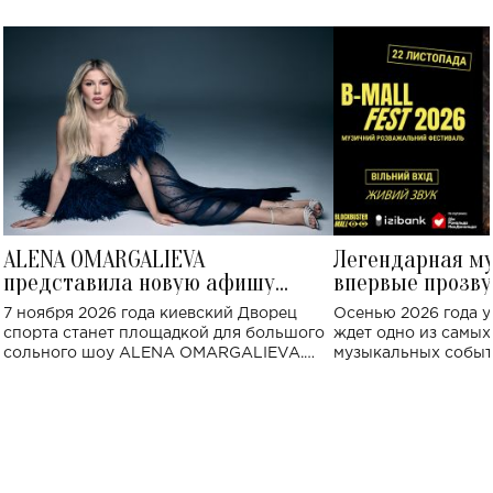
ALENA OMARGALIEVA
Легендарная м
представила новую афишу
впервые прозву
большого концерта во Дворце
Украине: где со
7 ноября 2026 года киевский Дворец
Осенью 2026 года у
спорта
спорта станет площадкой для большого
ждет одно из самы
сольного шоу ALENA OMARGALIEVA.
музыкальных событ
Концерт получил символичное название
«Не пьяная — влюбленная».