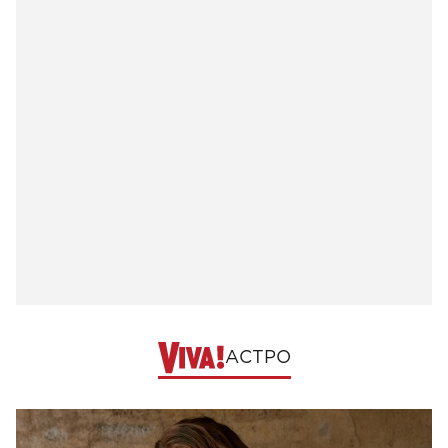
АСТРО