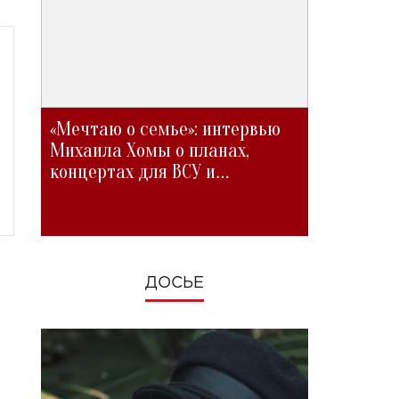
«Мечтаю о семье»: интервью
Михаила Хомы о планах,
концертах для ВСУ и
изменениях во время войны
ДОСЬЕ