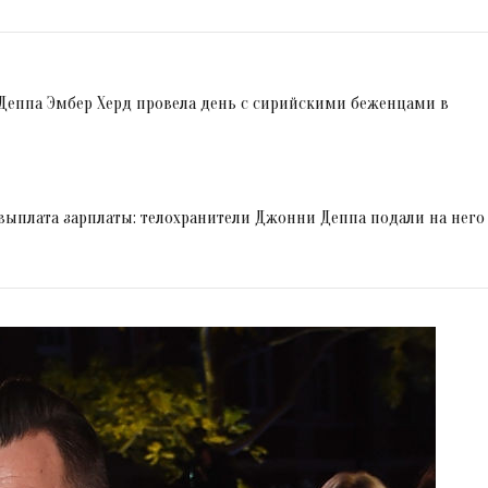
еппа Эмбер Херд провела день с сирийскими беженцами в
выплата зарплаты: телохранители Джонни Деппа подали на него