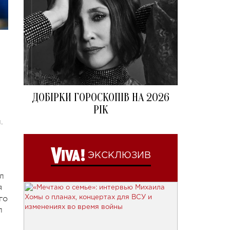
ДОБІРКИ ГОРОСКОПІВ НА 2026
РІК
.
ЭКСКЛЮЗИВ
л
я
го
п