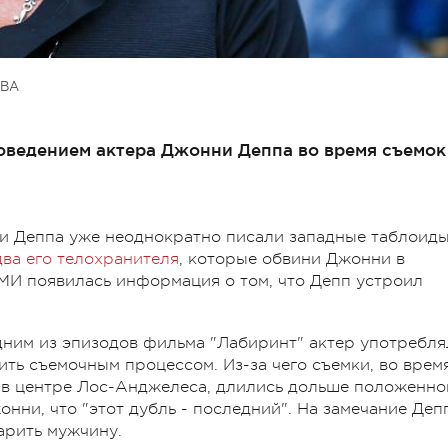
ВА
ведением актера Джонни Деппа во время съемок
и Деппа уже неоднократно писали западные таблоиды
два его телохранителя
, которые обвини Джонни в
СМИ появилась информация о том, что Депп устроил
дним из эпизодов фильма "Лабиринт" актер употребля
ть съемочным процессом. Из-за чего съемки, во врем
 в центре Лос-Анджелеса, длились дольше положенно
нни, что "этот дубль - последний". На замечание Деп
арить мужчину.