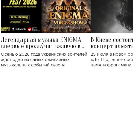
Легендарная музыка ENIGMA
В Киеве состои
впервые прозвучит вживую в
концерт памят
Украине: где состоится концерт
Клименко: более
Осенью 2026 года украинских зрителей
25 июля в новом op
исполнят песн
ждет одно из самых ожидаемых
«Де, Що, Інше» сос
музыкальных событий сезона.
памяти фронтмена
Михаила Клименко. 
особенный музыкал
посвященный артист
стало символом ис
настоящей любви.