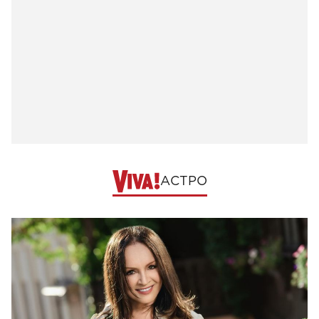
АСТРО