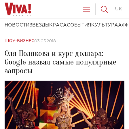
UK
НОВОСТИ
ЗВЕЗДЫ
КРАСА
СОБЫТИЯ
КУЛЬТУРА
АФ
03.05.2018
ШОУ-БИЗНЕС
Оля Полякова и курс доллара:
Google назвал самые популярные
запросы