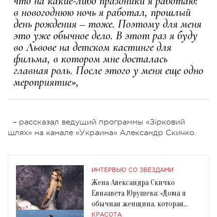
что на какие-либо праздники я работаю:
в новогоднюю ночь я работал, прошлый
день рождения – тоже. Поэтому для меня
это уже обычное дело. В этот раз я буду
во Львове на детском кастинге для
фильма, в котором мне досталась
главная роль. После этого у меня еще одно
мероприятие»,
– рассказал ведущий программы «Зірковий
шлях» на канале «Украина» Александр Скичко.
ИНТЕРВЬЮ СО ЗВЕЗДАМИ
Жена Александра Скичко
Елизавета Юрушева: «Дома я
обычная женщина, которая
восхищается своим мужем»
КРАСОТА