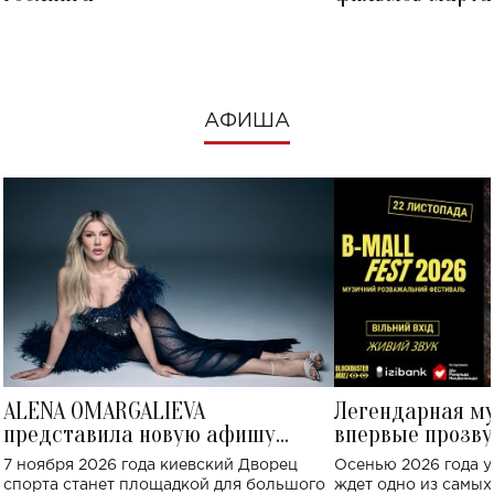
посмотреть в к
АФИША
ALENA OMARGALIEVA
Легендарная м
представила новую афишу
впервые прозву
большого концерта во Дворце
Украине: где со
7 ноября 2026 года киевский Дворец
Осенью 2026 года у
спорта
спорта станет площадкой для большого
ждет одно из самы