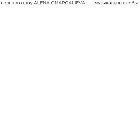
сольного шоу ALENA OMARGALIEVA.
музыкальных событ
Концерт получил символичное название
«Не пьяная — влюбленная».