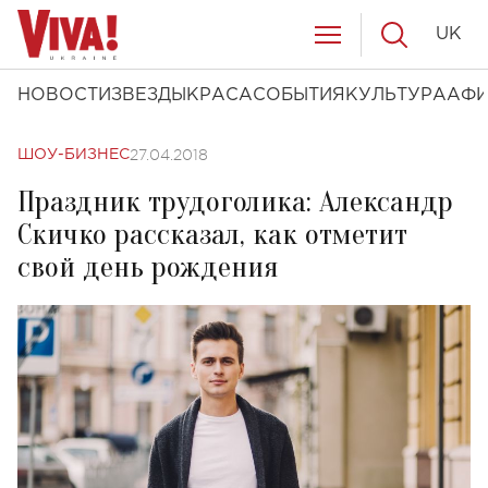
UK
НОВОСТИ
ЗВЕЗДЫ
КРАСА
СОБЫТИЯ
КУЛЬТУРА
АФ
27.04.2018
ШОУ-БИЗНЕС
Праздник трудоголика: Александр
Скичко рассказал, как отметит
свой день рождения