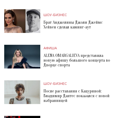
ШОУ-БИЗНЕС
Брат Анджелины Джоли Джеймс
Хейвен сделал каминг-аут
АФИША
ALENA OMARGALIEVA представила
новую афишу большого концерта во
Дворце спорта
ШОУ-БИЗНЕС
После расставания с Кацуриной:
Владимир Дантес показался с новой
избранницей