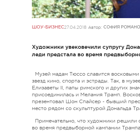
27.04.2018
Автор:
ШОУ-БИЗНЕС
СОФИЯ РОМАН
Художники увековечили супругу Дона
леди предстала во время предвыборно
Музей мадам Тюссо славится восковыми 
звезд кино, спорта и эстрады. Так, в м
Елизаветы II, папы римского и других зн
присоединилась и Мелания Трамп. Восков
презентовал Шон Спайсер - бывший прес
место рядом со скульптурой Дональда Тр
Примечательно, что художники решили 
во время предвыборной кампании Трампа 