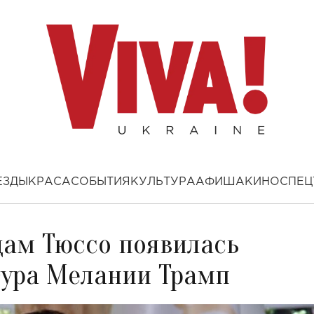
ЕЗДЫ
КРАСА
СОБЫТИЯ
КУЛЬТУРА
АФИША
КИНО
СПЕЦ
дам Тюссо появилась
гура Мелании Трамп