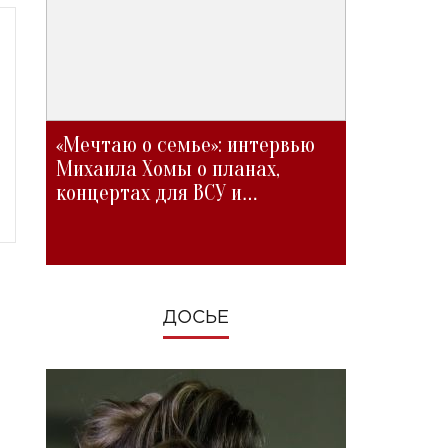
«Мечтаю о семье»: интервью
Михаила Хомы о планах,
концертах для ВСУ и
изменениях во время войны
ДОСЬЕ