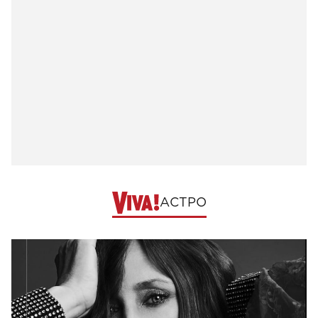
АСТРО