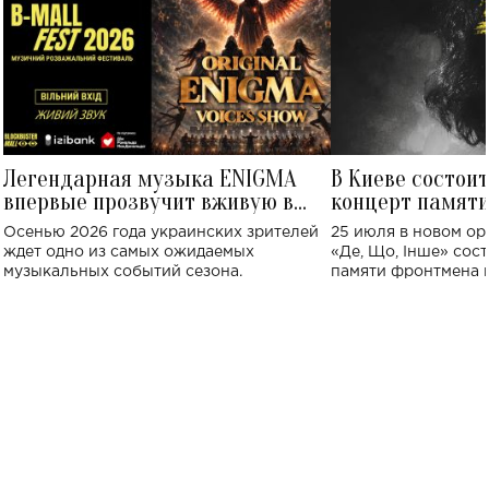
Легендарная музыка ENIGMA
В Киеве состои
впервые прозвучит вживую в
концерт памят
Украине: где состоится концерт
Клименко: более
Осенью 2026 года украинских зрителей
25 июля в новом op
исполнят песн
ждет одно из самых ожидаемых
«Де, Що, Інше» сос
музыкальных событий сезона.
памяти фронтмена
Михаила Клименко. 
особенный музыкал
посвященный артист
стало символом ис
настоящей любви.