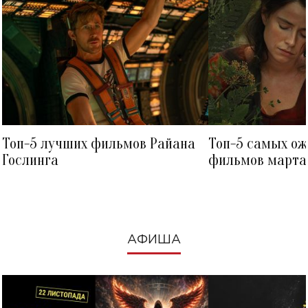
Топ-5 лучших фильмов Райана
Топ-5 самых о
Гослинга
фильмов марта 
посмотреть в к
АФИША