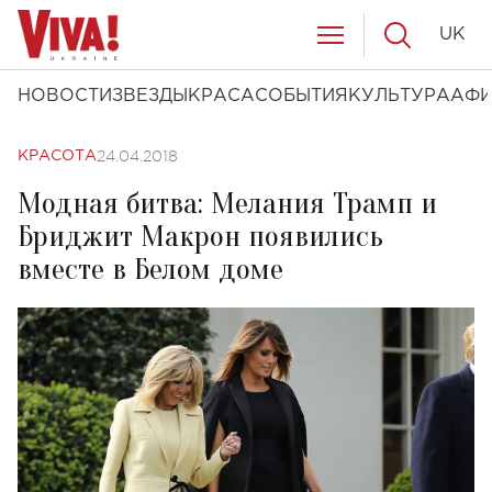
UK
НОВОСТИ
ЗВЕЗДЫ
КРАСА
СОБЫТИЯ
КУЛЬТУРА
АФ
24.04.2018
КРАСОТА
Модная битва: Мелания Трамп и
Бриджит Макрон появились
вместе в Белом доме