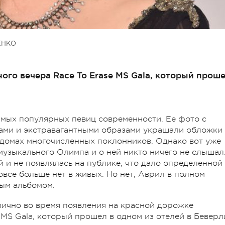
ЕНКО
ого вечера Race To Erase MS Gala, который прош
амых популярных певиц современности. Ее фото с
ами и экстравагантными образами украшали обложки
 домах многочисленных поклонников. Однако вот уже
музыкального Олимпа и о ней никто ничего не слышал
й и не появлялась на публике, что дало определенной
вовсе больше нет в живых. Но нет, Аврил в полном
вым альбомом.
ично во время появления на красной дорожке
 MS Gala, который прошел в одном из отелей в Беверл