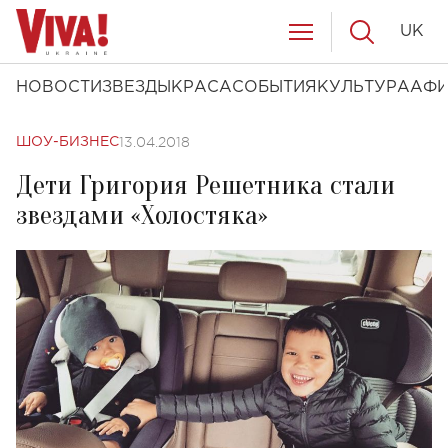
UK
НОВОСТИ
ЗВЕЗДЫ
КРАСА
СОБЫТИЯ
КУЛЬТУРА
АФ
13.04.2018
ШОУ-БИЗНЕС
Дети Григория Решетника стали
звездами «Холостяка»