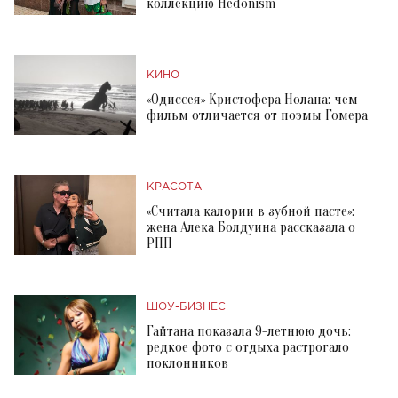
коллекцию Hedonism
КИНО
«Одиссея» Кристофера Нолана: чем
фильм отличается от поэмы Гомера
КРАСОТА
«Считала калории в зубной пасте»:
жена Алека Болдуина рассказала о
РПП
ШОУ-БИЗНЕС
Гайтана показала 9-летнюю дочь:
редкое фото с отдыха растрогало
поклонников