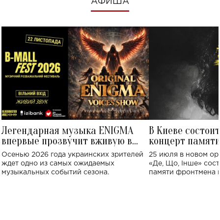
АФИША
Легендарная музыка ENIGMA
В Киеве состои
впервые прозвучит вживую в
концерт памят
Украине: где состоится концерт
Клименко: более
Осенью 2026 года украинских зрителей
25 июля в новом op
исполнят песн
ждет одно из самых ожидаемых
«Де, Що, Інше» сос
музыкальных событий сезона.
памяти фронтмена
Михаила Клименко. 
особенный музыкал
посвященный артист
стало символом ис
настоящей любви.