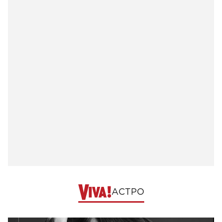
АСТРО