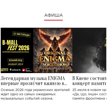
АФИША
Легендарная музыка ENIGMA
В Киеве состои
впервые прозвучит вживую в
концерт памят
Украине: где состоится концерт
Клименко: более
Осенью 2026 года украинских зрителей
25 июля в новом op
исполнят песн
ждет одно из самых ожидаемых
«Де, Що, Інше» сос
музыкальных событий сезона.
памяти фронтмена
Михаила Клименко. 