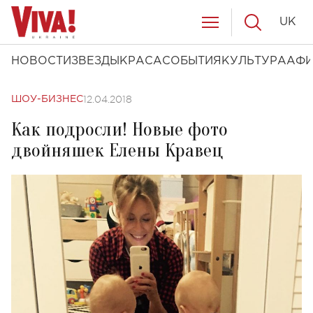
UK
НОВОСТИ
ЗВЕЗДЫ
КРАСА
СОБЫТИЯ
КУЛЬТУРА
АФ
12.04.2018
ШОУ-БИЗНЕС
Как подросли! Новые фото
двойняшек Елены Кравец