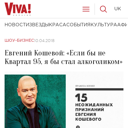
UK
НОВОСТИ
ЗВЕЗДЫ
КРАСА
СОБЫТИЯ
КУЛЬТУРА
АФ
10.04.2018
ШОУ-БИЗНЕС
Евгений Кошевой: «Если бы не
Квартал 95, я бы стал алкоголиком»