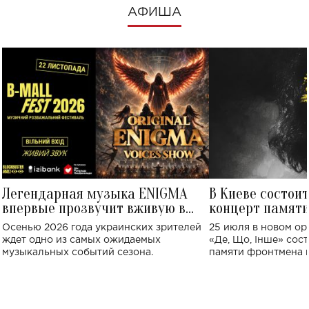
АФИША
Легендарная музыка ENIGMA
В Киеве состои
впервые прозвучит вживую в
концерт памят
Украине: где состоится концерт
Клименко: более
Осенью 2026 года украинских зрителей
25 июля в новом op
исполнят песн
ждет одно из самых ожидаемых
«Де, Що, Інше» сос
музыкальных событий сезона.
памяти фронтмена
Михаила Клименко. 
особенный музыкал
посвященный артист
стало символом ис