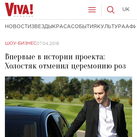
UK
НОВОСТИ
ЗВЕЗДЫ
КРАСА
СОБЫТИЯ
КУЛЬТУРА
АФ
07.04.2018
ШОУ-БИЗНЕС
Впервые в истории проекта:
Холостяк отменил церемонию роз