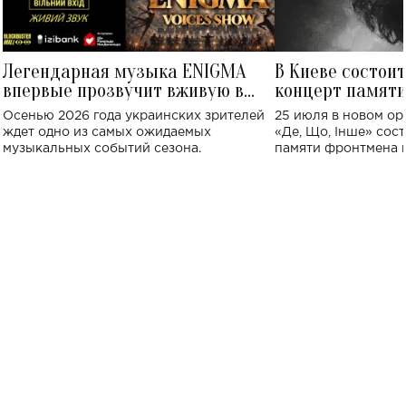
Легендарная музыка ENIGMA
В Киеве состои
впервые прозвучит вживую в
концерт памят
Украине: где состоится концерт
Клименко: более
Осенью 2026 года украинских зрителей
25 июля в новом op
исполнят песн
ждет одно из самых ожидаемых
«Де, Що, Інше» сос
музыкальных событий сезона.
памяти фронтмена
Михаила Клименко. 
особенный музыкал
посвященный артист
стало символом ис
настоящей любви.