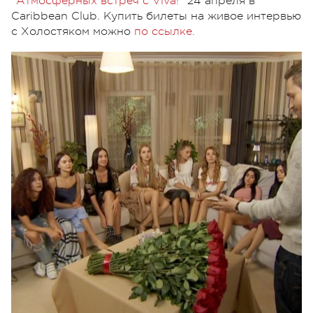
"
Атмосферных встреч с Viva!
" 24 апреля в
Caribbean Club. Купить билеты на живое интервью
с Холостяком можно
по ссылке.