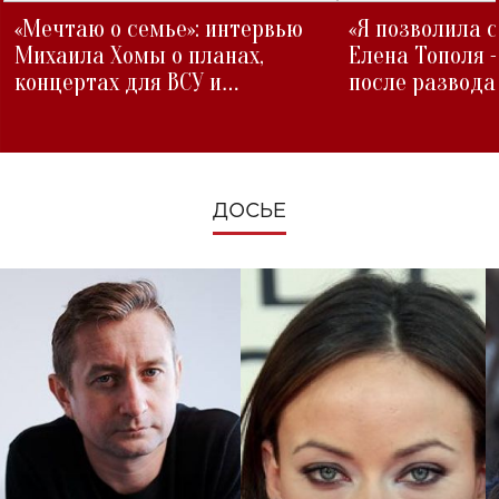
«Мечтаю о семье»: интервью
«Я позволила 
Михаила Хомы о планах,
Елена Тополя 
концертах для ВСУ и
после развода
изменениях во время войны
ДОСЬЕ