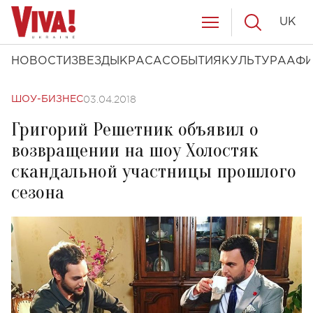
UK
НОВОСТИ
ЗВЕЗДЫ
КРАСА
СОБЫТИЯ
КУЛЬТУРА
АФ
03.04.2018
ШОУ-БИЗНЕС
Григорий Решетник объявил о
возвращении на шоу Холостяк
скандальной участницы прошлого
сезона