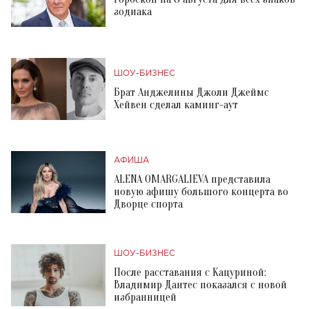
зодиака
ШОУ-БИЗНЕС
Брат Анджелины Джоли Джеймс
Хейвен сделал каминг-аут
АФИША
ALENA OMARGALIEVA представила
новую афишу большого концерта во
Дворце спорта
ШОУ-БИЗНЕС
После расставания с Кацуриной:
Владимир Дантес показался с новой
избранницей