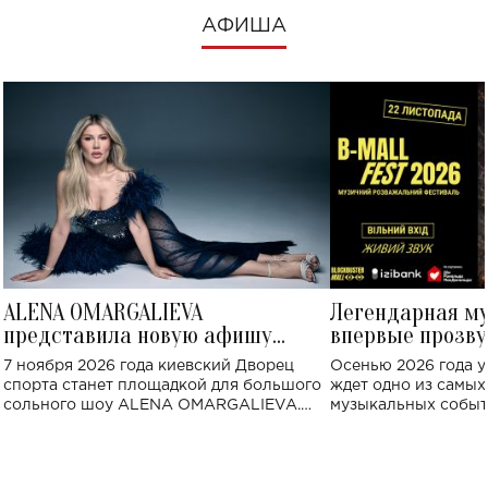
АФИША
ALENA OMARGALIEVA
Легендарная м
представила новую афишу
впервые прозву
большого концерта во Дворце
Украине: где со
7 ноября 2026 года киевский Дворец
Осенью 2026 года у
спорта
спорта станет площадкой для большого
ждет одно из самы
сольного шоу ALENA OMARGALIEVA.
музыкальных событ
Концерт получил символичное название
«Не пьяная — влюбленная».