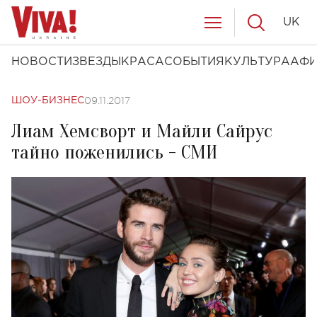
UK
НОВОСТИ
ЗВЕЗДЫ
КРАСА
СОБЫТИЯ
КУЛЬТУРА
АФ
09.11.2017
ШОУ-БИЗНЕС
Лиам Хемсворт и Майли Сайрус
тайно поженились - СМИ