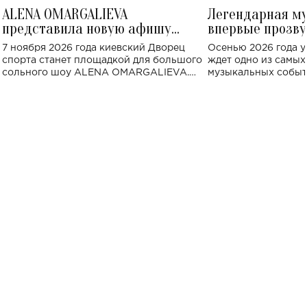
ALENA OMARGALIEVA
Легендарная м
представила новую афишу
впервые прозву
большого концерта во Дворце
Украине: где со
7 ноября 2026 года киевский Дворец
Осенью 2026 года у
спорта
спорта станет площадкой для большого
ждет одно из самы
сольного шоу ALENA OMARGALIEVA.
музыкальных событ
Концерт получил символичное название
«Не пьяная — влюбленная».