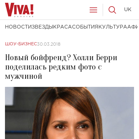
UK
НОВОСТИ
ЗВЕЗДЫ
КРАСА
СОБЫТИЯ
КУЛЬТУРА
АФ
30.03.2018
ШОУ-БИЗНЕС
Новый бойфренд? Холли Берри
поделилась редким фото с
мужчиной