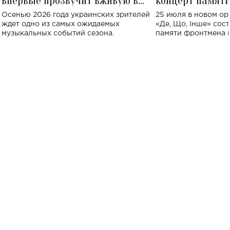
впервые прозвучит вживую в
концерт памят
Украине: где состоится концерт
Клименко: более
Осенью 2026 года украинских зрителей
25 июля в новом op
исполнят песн
ждет одно из самых ожидаемых
«Де, Що, Інше» сос
музыкальных событий сезона.
памяти фронтмена
Михаила Клименко. 
особенный музыкал
посвященный артист
стало символом ис
настоящей любви.