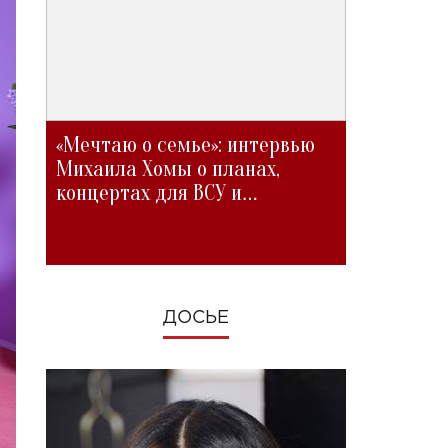
«Мечтаю о семье»: интервью
Михаила Хомы о планах,
концертах для ВСУ и
изменениях во время войны
ДОСЬЕ