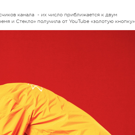
счиков канала - их число приближается к двум
емя и Стекло» получила от YouTube «золотую кнопку»