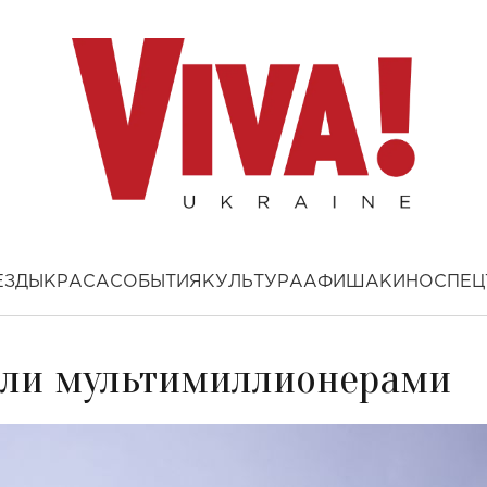
ЕЗДЫ
КРАСА
СОБЫТИЯ
КУЛЬТУРА
АФИША
КИНО
СПЕЦ
тали мультимиллионерами