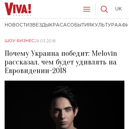
UK
НОВОСТИ
ЗВЕЗДЫ
КРАСА
СОБЫТИЯ
КУЛЬТУРА
АФ
29.03.2018
ШОУ-БИЗНЕС
Почему Украина победит: Melovin
рассказал, чем будет удивлять на
Евровидении-2018