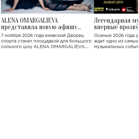
ALENA OMARGALIEVA
Легендарная м
представила новую афишу
впервые прозву
большого концерта во Дворце
Украине: где со
7 ноября 2026 года киевский Дворец
Осенью 2026 года у
спорта
спорта станет площадкой для большого
ждет одно из самы
сольного шоу ALENA OMARGALIEVA.
музыкальных событ
Концерт получил символичное название
«Не пьяная — влюбленная».