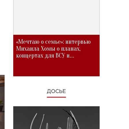
«Мечтаю о семье»: интервью
Михаила Хомы о планах,
концертах для ВСУ и
изменениях во время войны
ДОСЬЕ