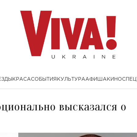
ЕЗДЫ
КРАСА
СОБЫТИЯ
КУЛЬТУРА
АФИША
КИНО
СПЕЦ
оционально высказался о