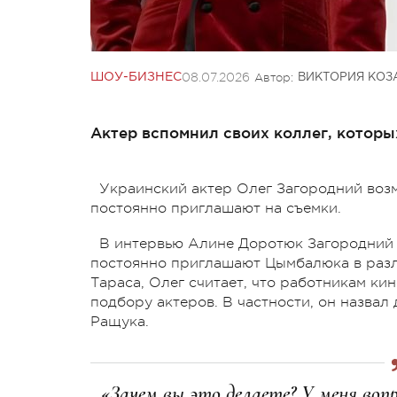
08.07.2026
Автор:
ШОУ-БИЗНЕС
ВИКТОРИЯ КОЗ
Актер вспомнил своих коллег, которы
Украинский актер Олег Загородний возм
постоянно приглашают на съемки.
В интервью Алине Доротюк Загородни
постоянно приглашают Цымбалюка в разл
Тараса, Олег считает, что работникам к
подбору актеров. В частности, он назва
Ращука.
«Зачем вы это делаете? У меня вопр