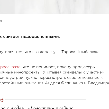
АР
х считает недооцененными.
утился тем, что его коллегу — Тараса Цымбалюка —
й
рассказал
, что не понимает, почему продюсеры
ичные кинопроекты. Учитывая скандалы с участием
иноиндустрии нужно пересмотреть свое отношение к
л достойными внимания Андрея Фединчика и Владимир
ос к людям. «Холостяк» я сейчас