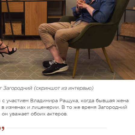
г Загородний (скриншот из интервью)
л с участием Владимира Ращука, когда бывшая жена
 в изменах и лицемерии. В то же время Загородний
м он уважает обоих актеров.