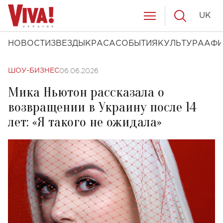
UK
НОВОСТИ
ЗВЕЗДЫ
КРАСА
СОБЫТИЯ
КУЛЬТУРА
АФ
06.06.2026
ШОУ-БИЗНЕС
Мика Ньютон рассказала о
возвращении в Украину после 14
лет: «Я такого не ожидала»