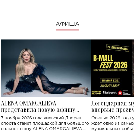
АФИША
ALENA OMARGALIEVA
Легендарная м
представила новую афишу
впервые прозву
большого концерта во Дворце
Украине: где со
7 ноября 2026 года киевский Дворец
Осенью 2026 года у
спорта
спорта станет площадкой для большого
ждет одно из самы
сольного шоу ALENA OMARGALIEVA.
музыкальных событ
Концерт получил символичное название