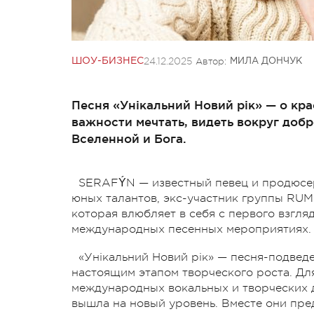
24.12.2025
Автор:
ШОУ-БИЗНЕС
МИЛА ДОНЧУК
Песня «Унікальний Новий рік» — о кра
важности мечтать, видеть вокруг добр
Вселенной и Бога.
SERAFÝN — известный певец и продюсер
юных талантов, экс-участник группы RUM
которая влюбляет в себя с первого взгля
международных песенных мероприятиях.
«Унікальний Новий рік» — песня-подведе
настоящим этапом творческого роста. Дл
международных вокальных и творческих 
вышла на новый уровень. Вместе они пре