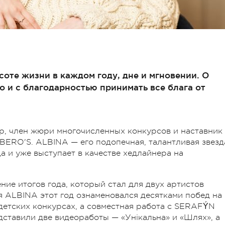
соте жизни в каждом году, дне и мгновении. О
о и с благодарностью принимать все блага от
, член жюри многочисленных конкурсов и наставник
BERO'S. ALBINA — его подопечная, талантливая звезд
да и уже выступает в качестве хедлайнера на
ние итогов года, который стал для двух артистов
я ALBINA этот год ознаменовался десятками побед на
детских конкурсах, а совместная работа с SERAFÝN
дставили две видеоработы — «Унікальна» и «Шлях», а