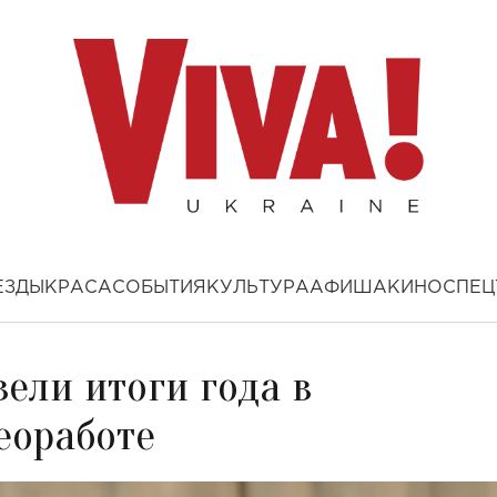
ЕЗДЫ
КРАСА
СОБЫТИЯ
КУЛЬТУРА
АФИША
КИНО
СПЕЦ
вели итоги года в
еоработе