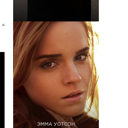
 я
ЭММА УОТСОН