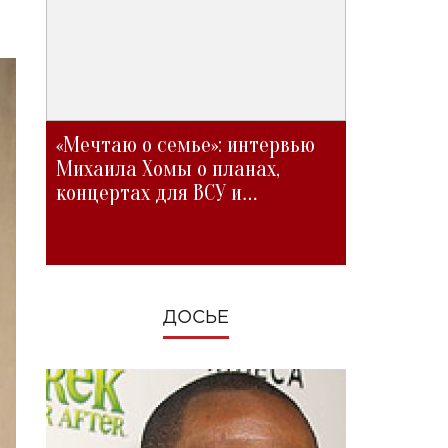
«Мечтаю о семье»: интервью
Михаила Хомы о планах,
концертах для ВСУ и
изменениях во время войны
ДОСЬЕ