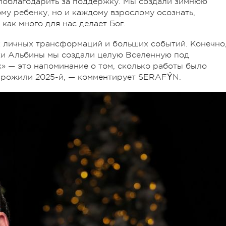
 поблагодарить за поддержку. Мы создали зимнюю
ому ребенку, но и каждому взрослому осознать,
как много для нас делает Бог.
х личных трансформаций и больших событий. Конечно,
чки Альбины мы создали целую Вселенную под
к» — это напоминание о том, сколько работы было
прожили 2025-й, — комментирует SERAFÝN.