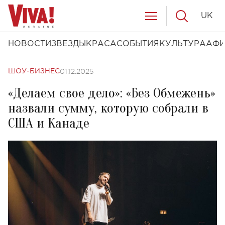
UK
НОВОСТИ
ЗВЕЗДЫ
КРАСА
СОБЫТИЯ
КУЛЬТУРА
АФ
01.12.2025
ШОУ-БИЗНЕС
«Делаем свое дело»: «Без Обмежень»
назвали сумму, которую собрали в
США и Канаде