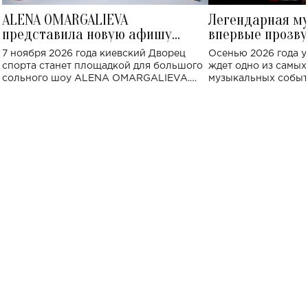
ALENA OMARGALIEVA
Легендарная м
представила новую афишу
впервые прозву
большого концерта во Дворце
Украине: где со
7 ноября 2026 года киевский Дворец
Осенью 2026 года у
спорта
спорта станет площадкой для большого
ждет одно из самы
сольного шоу ALENA OMARGALIEVA.
музыкальных событ
Концерт получил символичное название
«Не пьяная — влюбленная».