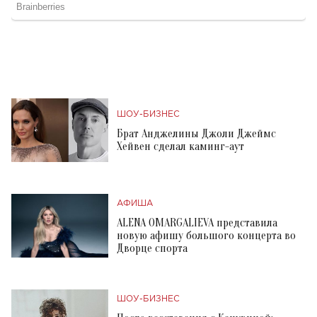
ШОУ-БИЗНЕС
Брат Анджелины Джоли Джеймс
Хейвен сделал каминг-аут
АФИША
ALENA OMARGALIEVA представила
новую афишу большого концерта во
Дворце спорта
ШОУ-БИЗНЕС