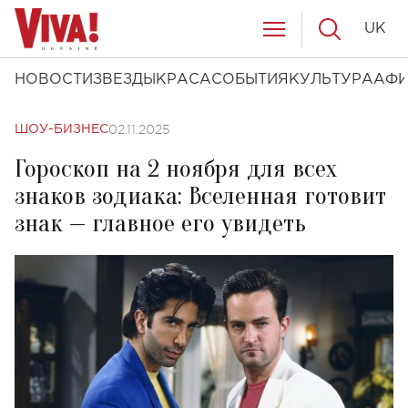
UK
НОВОСТИ
ЗВЕЗДЫ
КРАСА
СОБЫТИЯ
КУЛЬТУРА
АФ
02.11.2025
ШОУ-БИЗНЕС
Гороскоп на 2 ноября для всех
знаков зодиака: Вселенная готовит
знак — главное его увидеть