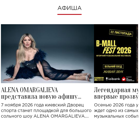
АФИША
ALENA OMARGALIEVA
Легендарная м
представила новую афишу
впервые прозву
большого концерта во Дворце
Украине: где со
7 ноября 2026 года киевский Дворец
Осенью 2026 года у
спорта
спорта станет площадкой для большого
ждет одно из самы
сольного шоу ALENA OMARGALIEVA.
музыкальных событ
Концерт получил символичное название
«Не пьяная — влюбленная».