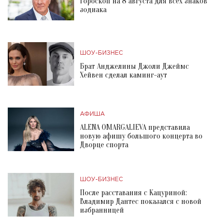
Гороскоп на 8 августа для всех знаков
зодиака
ШОУ-БИЗНЕС
Брат Анджелины Джоли Джеймс
Хейвен сделал каминг-аут
АФИША
ALENA OMARGALIEVA представила
новую афишу большого концерта во
Дворце спорта
ШОУ-БИЗНЕС
После расставания с Кацуриной:
Владимир Дантес показался с новой
избранницей