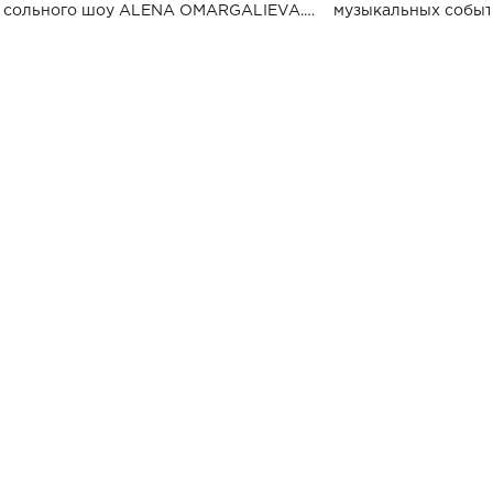
сольного шоу ALENA OMARGALIEVA.
музыкальных событ
Концерт получил символичное название
«Не пьяная — влюбленная».