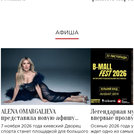
посмотреть в к
АФИША
ALENA OMARGALIEVA
Легендарная м
представила новую афишу
впервые прозву
большого концерта во Дворце
Украине: где со
7 ноября 2026 года киевский Дворец
Осенью 2026 года у
спорта
спорта станет площадкой для большого
ждет одно из самы