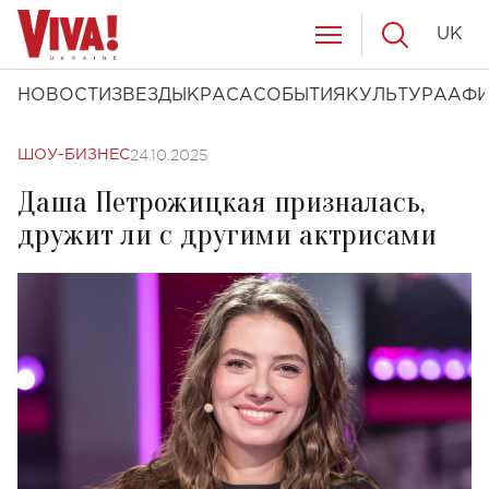
UK
НОВОСТИ
ЗВЕЗДЫ
КРАСА
СОБЫТИЯ
КУЛЬТУРА
АФ
24.10.2025
ШОУ-БИЗНЕС
Даша Петрожицкая призналась,
дружит ли с другими актрисами