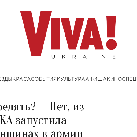
ЕЗДЫ
КРАСА
СОБЫТИЯ
КУЛЬТУРА
АФИША
КИНО
СПЕЦ
елять? — Нет, из
KA запустила
нщинах в армии