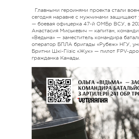
Главными героинями проекта стали вое
сегодня наравне с мужчинами защищают 
— боевая офицерка 47-й ОМБр ВСУ, в 202
Анастасия Миськевич — капитан, команд
«Ведьма» — заместитель командира батал
оператор БПЛА бригады «Рубеж» НГУ, уни
Бритни Шкі-Гіізіс «Жук» — пилот FPV-др
гражданка Канады.