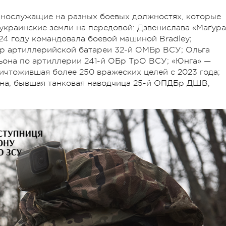
ннослужащие на разных боевых должностях, которые
украинские земли на передовой: Дзвенислава «Маґура
4 году командовала боевой машиной Bradley;
ир артиллерийской батареи 32-й ОМБр ВСУ; Ольга
ьона по артиллерии 241-й ОБр ТрО ВСУ; «Юнга» —
чтожившая более 250 вражеских целей с 2023 года;
она, бывшая танковая наводчица 25-й ОПДБр ДШВ,