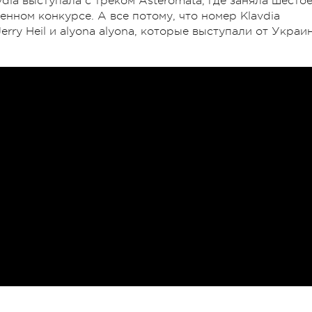
dia выступала с треком Asteromata, где заняла шесто
енном конкурсе. А все потому, что номер Klavdia
rry Heil и alyona alyona, которые выступали от Украи