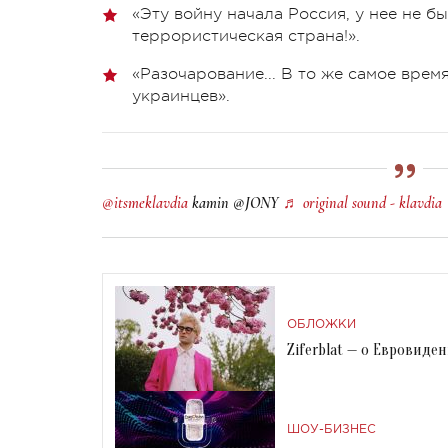
«Эту войну начала Россия, у нее не бы
террористическая страна!».
«Разочарование... В то же самое врем
украинцев».
@itsmeklavdia
kamin @JONY
♬ original sound - klavdia
ОБЛОЖКИ
Ziferblat — о Евровиде
ШОУ-БИЗНЕС