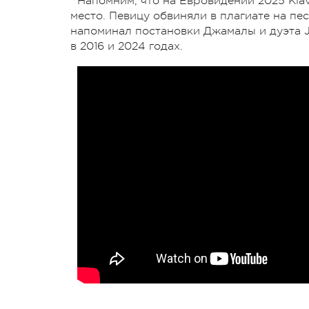
Напомним, что на Евровидении 2025 Klav
место. Певицу обвиняли в плагиате на пес
напоминал постановки Джамалы и дуэта Je
в 2016 и 2024 годах.