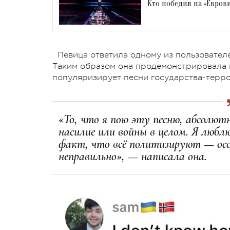
Кто победил на «Евров
Певица ответила одному из пользователе
Таким образом она продемонстрировала п
популяризирует песни государства-терро
«То, что я пою эту песню, абсолют
насилие или войны в целом. Я любл
факт, что всё политизируют — ос
неправильно», — написала она.