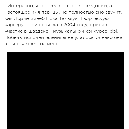
Интересно, что Loreen – это не псевдоним, а
настоящее имя певицы, но полностью оно звучит,
как Лорин Зинеб Нока Тальяуи. Творческую
карьеру Лорин начала в 2004 году, приняв
участие в шведском музыкальном конкурсе Idol.
Победы исполнительницы не удалось, однако она
заняла четвертое место.