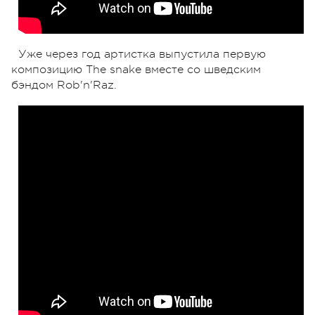
Уже через год артистка выпустила первую
композицию The snake вместе со шведским
бэндом Rob'n'Raz.