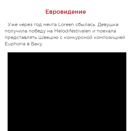
Евровидение
Уже через год мечта Loreen сбылась. Девушка
получила победу на Melodifestivalen и поехала
представлять Швецию с конкурсной композицией
Euphoria в Баку.