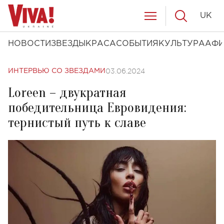
UK
НОВОСТИ
ЗВЕЗДЫ
КРАСА
СОБЫТИЯ
КУЛЬТУРА
АФ
03.06.2024
ИНТЕРВЬЮ СО ЗВЕЗДАМИ
Loreen – двукратная
победительница Евровидения:
тернистый путь к славе