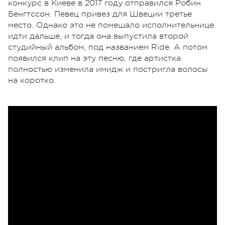
конкурс в Киеве в 2017 году отправился Робин
Бенгтссон. Певец привез для Швеции третье
место. Однако это не помешало исполнительнице
идти дальше, и тогда она выпустила второй
студийный альбом, под названием Ride. А потом
появился клип на эту песню, где артистка
полностью изменила имидж и постригла волосы
на коротко.