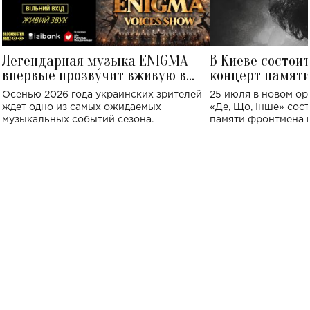
Легендарная музыка ENIGMA
В Киеве состои
впервые прозвучит вживую в
концерт памят
Украине: где состоится концерт
Клименко: более
Осенью 2026 года украинских зрителей
25 июля в новом op
исполнят песн
ждет одно из самых ожидаемых
«Де, Що, Інше» сос
музыкальных событий сезона.
памяти фронтмена
Михаила Клименко. 
особенный музыкал
посвященный артист
стало символом ис
настоящей любви.