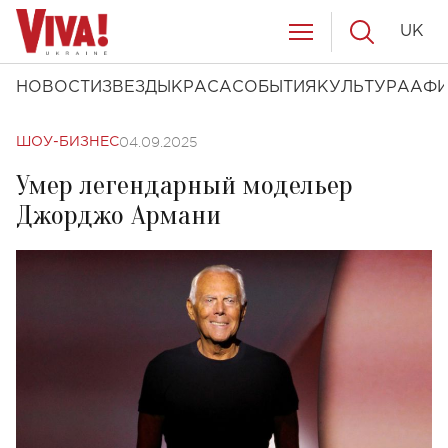
UK
НОВОСТИ
ЗВЕЗДЫ
КРАСА
СОБЫТИЯ
КУЛЬТУРА
АФ
04.09.2025
ШОУ-БИЗНЕС
Умер легендарный модельер
Джорджо Армани