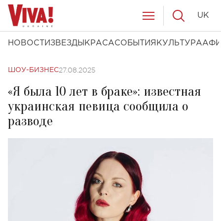
UK
НОВОСТИ
ЗВЕЗДЫ
КРАСА
СОБЫТИЯ
КУЛЬТУРА
АФ
27.08.2025
ШОУ-БИЗНЕС
«Я была 10 лет в браке»: известная
украинская певица сообщила о
разводе