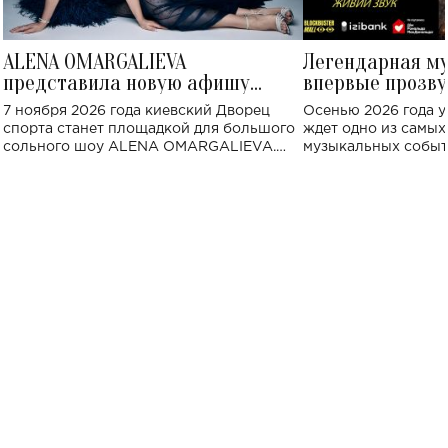
ALENA OMARGALIEVA
Легендарная м
представила новую афишу
впервые прозву
большого концерта во Дворце
Украине: где со
7 ноября 2026 года киевский Дворец
Осенью 2026 года у
спорта
спорта станет площадкой для большого
ждет одно из самы
сольного шоу ALENA OMARGALIEVA.
музыкальных событ
Концерт получил символичное название
«Не пьяная — влюбленная».