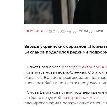
21.07.2025
Автор:
ШОУ-БИЗНЕС
МИЛА ДОНЧУК
Звезда украинских сериалов «Поймать
Бакланов поделился редкими подробн
Спустя год после
развода с актрисой А
появилась новая возлюбленная. Об этом 
Мандзюк. Во время разговора он подтверд
снова влюблён и по-настоящему счастлив
Слова Бакланова стали подтверждением
актёра с девушкой
на страницах Viva!
— са
планировал афишировать новые отношен