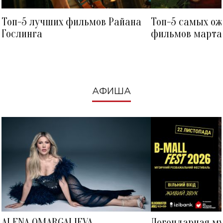
Топ-5 лучших фильмов Райана
Топ-5 самых о
Гослинга
фильмов марта 
посмотреть в к
АФИША
ALENA OMARGALIEVA
Легендарная м