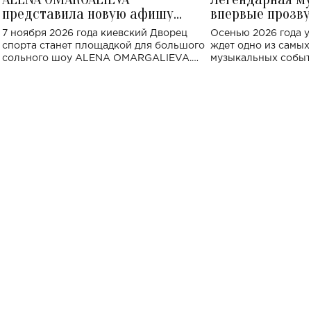
представила новую афишу
впервые прозву
большого концерта во Дворце
Украине: где со
7 ноября 2026 года киевский Дворец
Осенью 2026 года у
спорта
спорта станет площадкой для большого
ждет одно из самы
сольного шоу ALENA OMARGALIEVA.
музыкальных событ
Концерт получил символичное название
«Не пьяная — влюбленная».