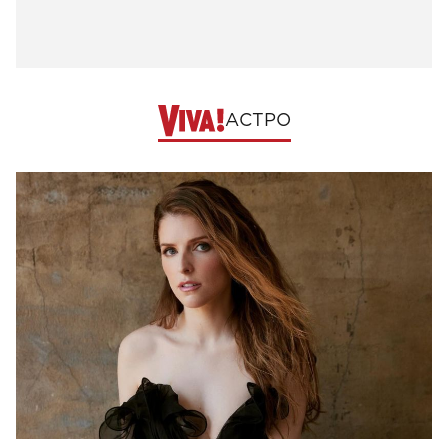
АСТРО