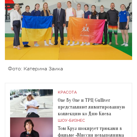
Фото: Катерина Заика
КРАСОТА
One By One и ТРЦ Gulliver
представляют лимитированную
коллекцию ко Дню Киева
ШОУ-БИЗНЕС
Том Круз шокирует трюками в
фильме «Миссия невыполнима