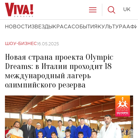
UK
НОВОСТИ
ЗВЕЗДЫ
КРАСА
СОБЫТИЯ
КУЛЬТУРА
АФ
16.05.2025
ШОУ-БИЗНЕС
Новая страна проекта Olympic
Dreams: в Италии проходит 18
международный лагерь
олимпийского резерва