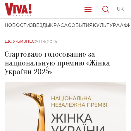
UK
НОВОСТИ
ЗВЕЗДЫ
КРАСА
СОБЫТИЯ
КУЛЬТУРА
АФ
20.05.2025
ШОУ-БИЗНЕС
Стартовало голосование за
национальную премию «Жінка
України 2025»