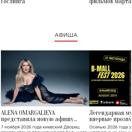
Гослинга
фильмов марта 
посмотреть в к
АФИША
ALENA OMARGALIEVA
Легендарная м
представила новую афишу
впервые прозву
большого концерта во Дворце
Украине: где со
7 ноября 2026 года киевский Дворец
Осенью 2026 года у
спорта