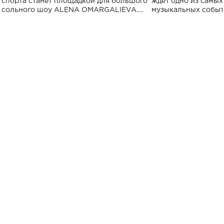
спорта станет площадкой для большого
ждет одно из самы
сольного шоу ALENA OMARGALIEVA.
музыкальных событ
Концерт получил символичное название
«Не пьяная — влюбленная».