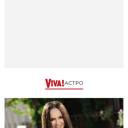
АСТРО