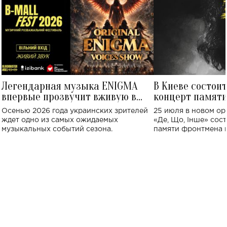
Легендарная музыка ENIGMA
В Киеве состои
впервые прозвучит вживую в
концерт памят
Украине: где состоится концерт
Клименко: более
Осенью 2026 года украинских зрителей
25 июля в новом op
исполнят песн
ждет одно из самых ожидаемых
«Де, Що, Інше» сос
музыкальных событий сезона.
памяти фронтмена
Михаила Клименко. 
особенный музыкал
посвященный артист
стало символом ис
настоящей любви.