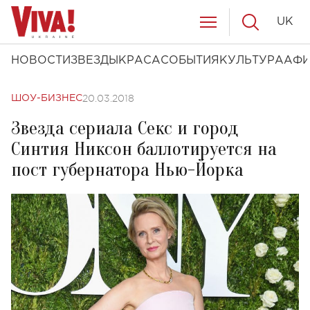
UK
НОВОСТИ
ЗВЕЗДЫ
КРАСА
СОБЫТИЯ
КУЛЬТУРА
АФ
20.03.2018
ШОУ-БИЗНЕС
Звезда сериала Секс и город
Синтия Никсон баллотируется на
пост губернатора Нью-Йорка