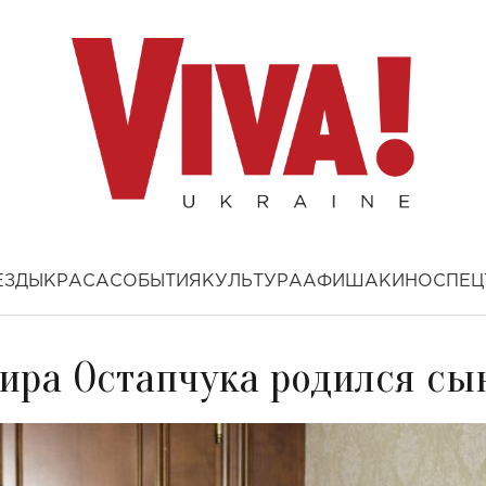
ЕЗДЫ
КРАСА
СОБЫТИЯ
КУЛЬТУРА
АФИША
КИНО
СПЕЦ
мира Остапчука родился сы