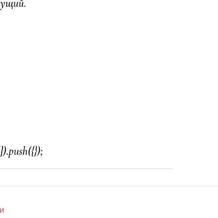
дущий.
И