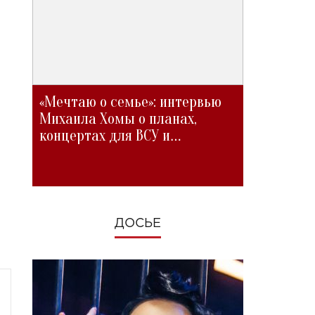
«Мечтаю о семье»: интервью
Михаила Хомы о планах,
концертах для ВСУ и
изменениях во время войны
ДОСЬЕ