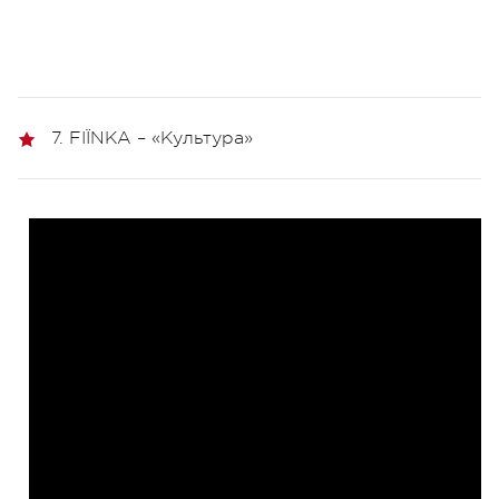
7. FIЇNKA – «Культура»