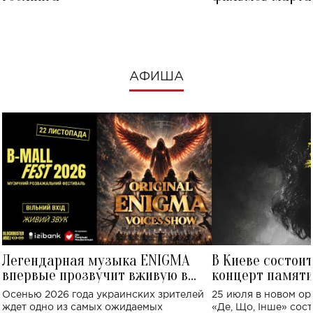
посмотреть в к
АФИША
Легендарная музыка ENIGMA
В Киеве состои
впервые прозвучит вживую в
концерт памят
Украине: где состоится концерт
Клименко: более
Осенью 2026 года украинских зрителей
25 июля в новом op
исполнят песн
ждет одно из самых ожидаемых
«Де, Що, Інше» сос