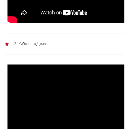
2. Абіє – «Дім»