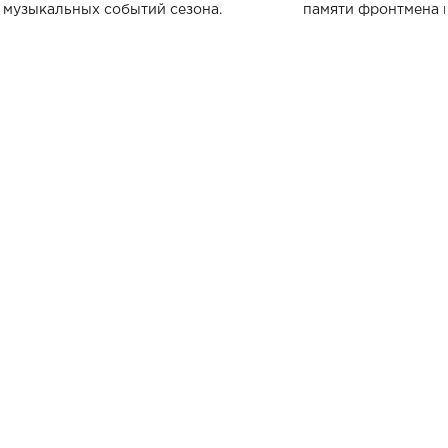
музыкальных событий сезона.
памяти фронтмена
Михаила Клименко. 
особенный музыкал
посвященный артист
стало символом ис
настоящей любви.