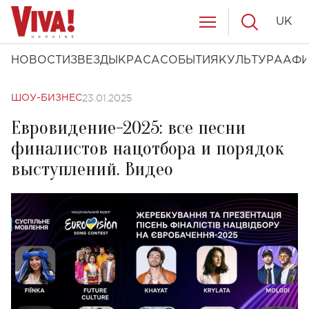
UK
НОВОСТИ
ЗВЕЗДЫ
КРАСА
СОБЫТИЯ
КУЛЬТУРА
АФ
23.01.2025
ШОУ-БИЗНЕС
Евровидение-2025: все песни
финалистов нацотбора и порядок
выступлений. Видео