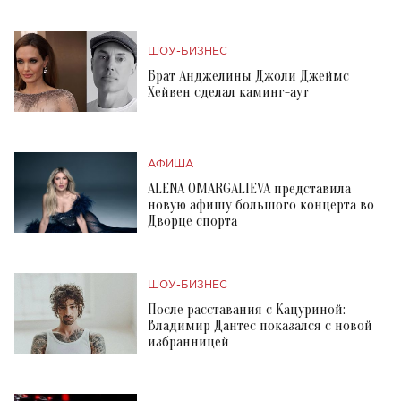
ШОУ-БИЗНЕС
Брат Анджелины Джоли Джеймс
Хейвен сделал каминг-аут
АФИША
ALENA OMARGALIEVA представила
новую афишу большого концерта во
Дворце спорта
ШОУ-БИЗНЕС
После расставания с Кацуриной:
Владимир Дантес показался с новой
избранницей