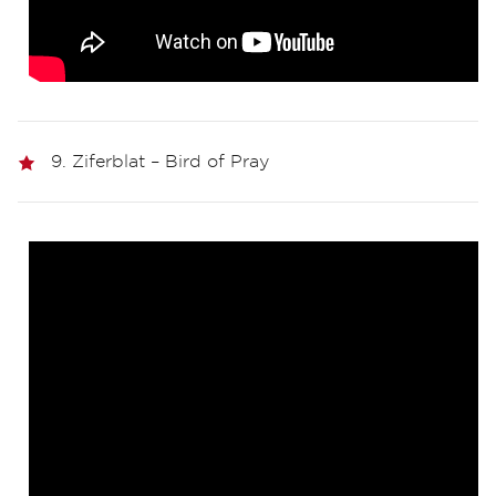
9. Ziferblat – Bird of Pray