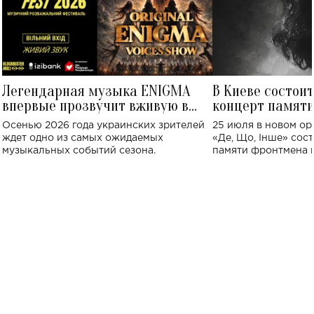
Легендарная музыка ENIGMA
В Киеве состои
впервые прозвучит вживую в
концерт памят
Украине: где состоится концерт
Клименко: более
Осенью 2026 года украинских зрителей
25 июля в новом op
исполнят песн
ждет одно из самых ожидаемых
«Де, Що, Інше» сос
музыкальных событий сезона.
памяти фронтмена
Михаила Клименко. 
особенный музыкал
посвященный артист
стало символом ис
настоящей любви.