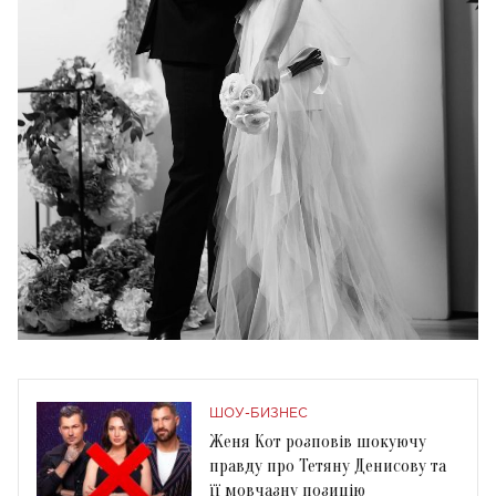
ШОУ-БИЗНЕС
Женя Кот розповів шокуючу
правду про Тетяну Денисову та
її мовчазну позицію