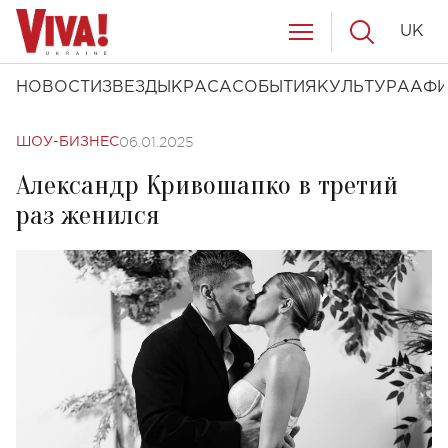
UK
НОВОСТИ
ЗВЕЗДЫ
КРАСА
СОБЫТИЯ
КУЛЬТУРА
АФ
06.01.2025
ШОУ-БИЗНЕС
Александр Кривошапко в третий
раз женился