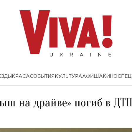
ЕЗДЫ
КРАСА
СОБЫТИЯ
КУЛЬТУРА
АФИША
КИНО
СПЕЦ
ыш на драйве» погиб в ДТ
е