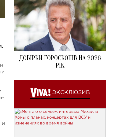
и.
ДОБІРКИ ГОРОСКОПІВ НА 2026
РІК
ен
ли
е
ЭКСКЛЮЗИВ
6-
 и