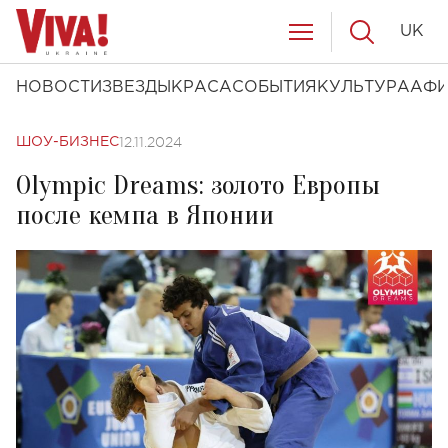
UK
НОВОСТИ
ЗВЕЗДЫ
КРАСА
СОБЫТИЯ
КУЛЬТУРА
АФ
12.11.2024
ШОУ-БИЗНЕС
Olympic Dreams: золото Европы
после кемпа в Японии