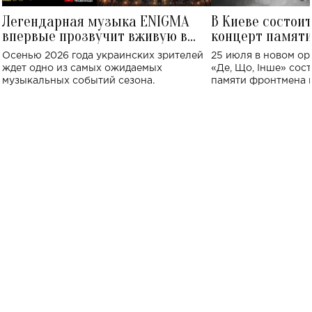
Легендарная музыка ENIGMA
В Киеве состои
впервые прозвучит вживую в
концерт памят
Украине: где состоится концерт
Клименко: более
Осенью 2026 года украинских зрителей
25 июля в новом op
исполнят песн
ждет одно из самых ожидаемых
«Де, Що, Інше» сос
музыкальных событий сезона.
памяти фронтмена
Михаила Клименко. 
особенный музыкал
посвященный артист
стало символом ис
настоящей любви.