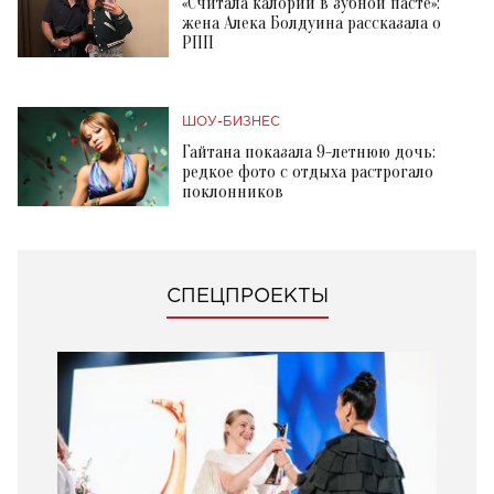
«Считала калории в зубной пасте»:
жена Алека Болдуина рассказала о
РПП
ШОУ-БИЗНЕС
Гайтана показала 9-летнюю дочь:
редкое фото с отдыха растрогало
поклонников
СПЕЦПРОЕКТЫ