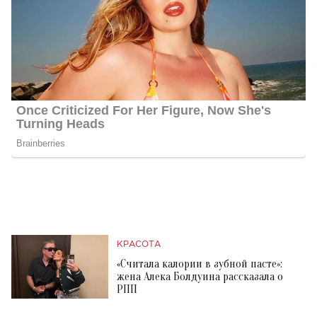
КРАСОТА
«Считала калории в зубной пасте»:
жена Алека Болдуина рассказала о
РПП