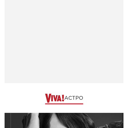
АСТРО