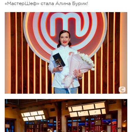
«МастерШеф» стала Алина Бурик!