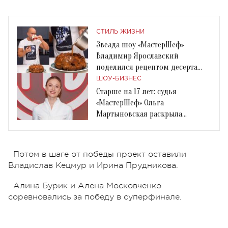
СТИЛЬ ЖИЗНИ
Звезда шоу «МастерШеф»
Владимир Ярославский
поделился рецептом десерта
«Обезьяний хлеб»
ШОУ-БИЗНЕС
Старше на 17 лет: судья
«МастерШеф» Ольга
Мартыновская раскрыла
подробности своих отношений
Потом в шаге от победы проект оставили
Владислав Кецмур и Ирина Прудникова.
Алина Бурик и Алена Московченко
соревновались за победу в суперфинале.