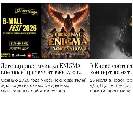
Легендарная музыка ENIGMA
В Киеве состои
впервые прозвучит вживую в
концерт памят
Украине: где состоится концерт
Клименко: более
Осенью 2026 года украинских зрителей
25 июля в новом op
исполнят песн
ждет одно из самых ожидаемых
«Де, Що, Інше» сос
музыкальных событий сезона.
памяти фронтмена
Михаила Клименко. 
особенный музыкал
посвященный артист
стало символом ис
настоящей любви.