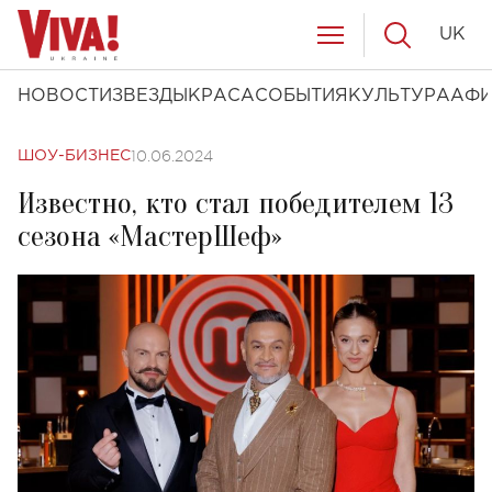
UK
НОВОСТИ
ЗВЕЗДЫ
КРАСА
СОБЫТИЯ
КУЛЬТУРА
АФ
10.06.2024
ШОУ-БИЗНЕС
Известно, кто стал победителем 13
сезона «МастерШеф»