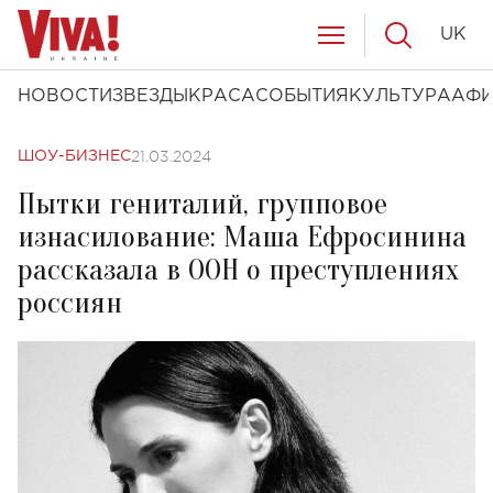
UK
НОВОСТИ
ЗВЕЗДЫ
КРАСА
СОБЫТИЯ
КУЛЬТУРА
АФ
21.03.2024
ШОУ-БИЗНЕС
Пытки гениталий, групповое
изнасилование: Маша Ефросинина
рассказала в ООН о преступлениях
россиян