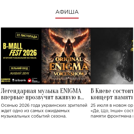
АФИША
Легендарная музыка ENIGMA
В Киеве состои
впервые прозвучит вживую в
концерт памят
Украине: где состоится концерт
Клименко: более
Осенью 2026 года украинских зрителей
25 июля в новом op
исполнят песн
ждет одно из самых ожидаемых
«Де, Що, Інше» сос
музыкальных событий сезона.
памяти фронтмена
Михаила Клименко. 
особенный музыкал
посвященный артист